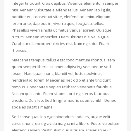
Integer tincidunt. Cras dapibus. Vivamus elementum semper
nisi. Aenean vulputate eleifend tellus. Aenean leo ligula,
porttitor eu, consequat vitae, eleifend ac, enim. Aliquam
lorem ante, dapibus in, viverra quis, feugiat a, tellus.
Phasellus viverra nulla ut metus varius laoreet. Quisque
rutrum. Aenean imperdiet. Etiam ultricies nisi vel augue.
Curabitur ullamcorper ultricies nisi. Nam eget dui. Etiam
rhoncus.
Maecenas tempus, tellus eget condimentum rhoncus, sem
quam semper libero, sit amet adipiscing sem neque sed
ipsum. Nam quam nunc, blandit vel, luctus pulvinar,
hendrerit id, lorem. Maecenas nec odio et ante tincidunt
tempus. Donec vitae sapien ut libero venenatis faucibus.
Nullam quis ante. Etiam sit amet orci eget eros faucibus
tincidunt. Duis leo. Sed fringilla mauris sit amet nibh. Donec
sodales sagittis magna.
Sed consequat, leo eget bibendum sodales, augue velit
cursus nunc, quis gravida magna mi a libero. Fusce vulputate
eleifend sapien. Vestibulum purus quam, scelerisque ut,