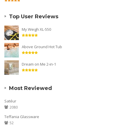
Top User Reviews
My Weigh XL-550
Above Ground Hot Tub
Dream on Me 2-in-1
Most Reviewed
Satéur
2080
Teffania Glassware
52