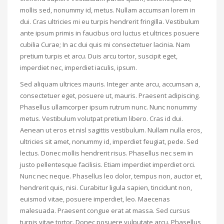
mollis sed, nonummy id, metus. Nullam accumsan lorem in
dui. Cras ultricies mi eu turpis hendrerit fringilla. Vestibulum
ante ipsum primis in faucibus orci luctus et ultrices posuere
cubilia Curae; In ac dui quis mi consectetuer lacinia. Nam
pretium turpis et arcu. Duis arcu tortor, suscipit eget,
imperdiet nec, imperdiet iaculis, ipsum.
Sed aliquam ultrices mauris. Integer ante arcu, accumsan a,
consectetuer eget, posuere ut, mauris. Praesent adipiscing.
Phasellus ullamcorper ipsum rutrum nunc. Nunc nonummy
metus. Vestibulum volutpat pretium libero. Cras id dui.
Aenean ut eros et nisl sagittis vestibulum. Nullam nulla eros,
ultricies sit amet, nonummy id, imperdiet feugiat, pede. Sed
lectus. Donec mollis hendrerit risus. Phasellus nec sem in
justo pellentesque facilisis. Etiam imperdiet imperdiet orci.
Nunc nec neque. Phasellus leo dolor, tempus non, auctor et,
hendrerit quis, nisi. Curabitur ligula sapien, tincidunt non,
euismod vitae, posuere imperdiet, leo. Maecenas
malesuada. Praesent congue erat at massa. Sed cursus
turpis vitae tortor. Donec posuere vulputate arcu. Phasellus